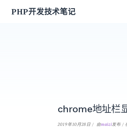
跳
PHP开发技术笔记
转
到
内
容
chrome地址栏显
2019年10月28日
由
maizi
发布