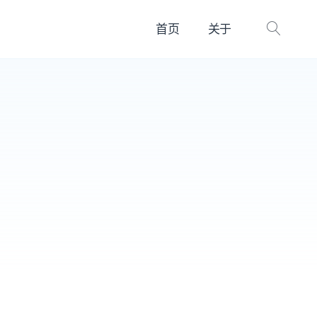
首页
关于
打
开
搜
索