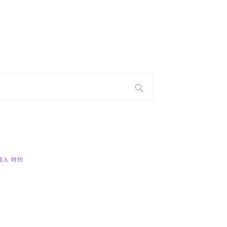
搜
索
插入
时代