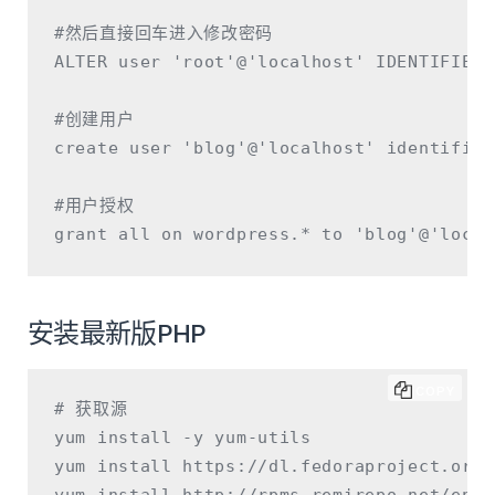
#然后直接回车进入修改密码

ALTER user 'root'@'localhost' IDENTIFIED 
#创建用户

create user 'blog'@'localhost' identified
#用户授权

安装最新版PHP
COPY
# 获取源

yum install -y yum-utils

yum install https://dl.fedoraproject.org/