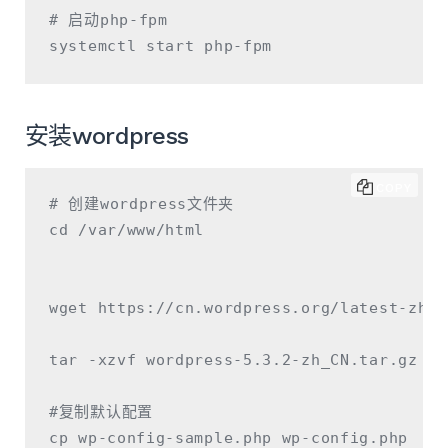
# 启动php-fpm

安装wordpress
COPY
# 创建wordpress文件夹

cd /var/www/html

wget https://cn.wordpress.org/latest-zh_C
tar -xzvf wordpress-5.3.2-zh_CN.tar.gz

#复制默认配置

cp wp-config-sample.php wp-config.php
