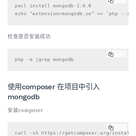
COPY
pecl install mongodb-1.6.0

检查是否安装成功
COPY
使用composer 在项目中引入
mongodb
安装composer
COPY
curl -sS https://getcomposer.org/installe