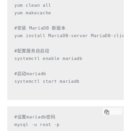
yum clean all 

yum makecache

#安装 MariaDB 新版本 

yum install MariaDB-server MariaDB-client

#配置服务自启动

systemctl enable mariadb

#启动mariadb

systemctl start mariadb

COPY
#设置mariadb密码

mysql -u root -p
