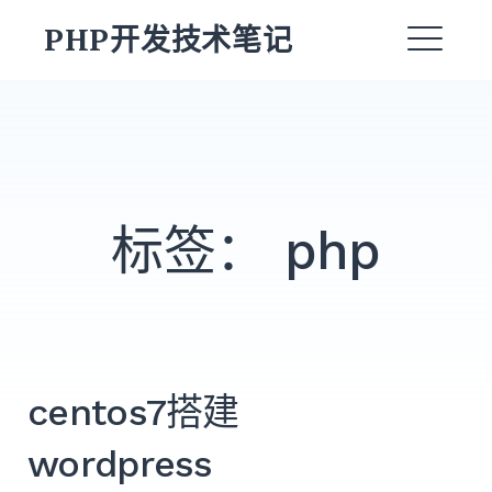
跳
PHP开发技术笔记
转
菜
到
内
单
容
标签：
php
搜
索：
搜
索
centos7搭建
wordpress