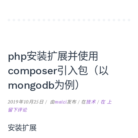
php安装扩展并使用
composer引入包（以
mongodb为例）
php
2019年10月25日
由
maizi
发布
在
技术
在
上
安
留下评论
装
扩
安装扩展
展