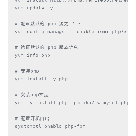
yum install http://rpms.remirepo.net/ente
yum update -y

# 配置默认的 php 源为 7.3

yum-config-manager --enable remi-php73

# 验证默认的 php 版本信息

yum info php

# 安装php

yum install -y php

# 安装php扩展

yum -y install php-fpm php71w-mysql php-x
# 配置开机自启

systemctl enable php-fpm
