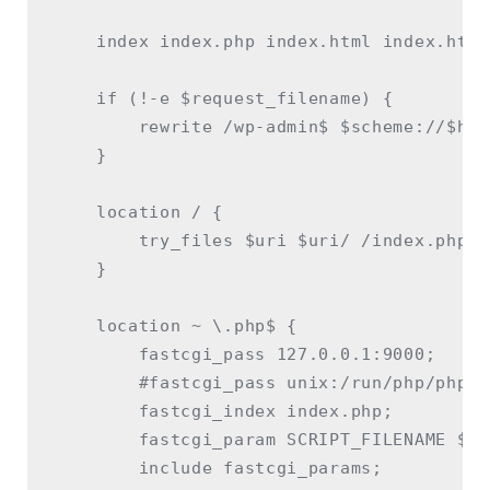
    index index.php index.html index.htm;

    if (!-e $request_filename) {

        rewrite /wp-admin$ $scheme://$hos
    }

    location / {

        try_files $uri $uri/ /index.php?$a
    }

    location ~ \.php$ {

        fastcgi_pass 127.0.0.1:9000;

        #fastcgi_pass unix:/run/php/php7.
        fastcgi_index index.php;

        fastcgi_param SCRIPT_FILENAME $do
        include fastcgi_params;
