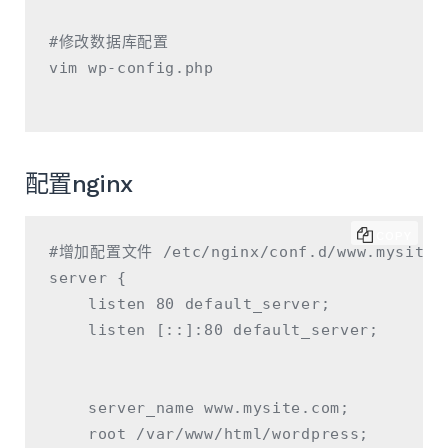
#修改数据库配置

vim wp-config.php

配置nginx
COPY
#增加配置文件 /etc/nginx/conf.d/www.mysite.c
server {

    listen 80 default_server;

    listen [::]:80 default_server;

    server_name www.mysite.com;

    root /var/www/html/wordpress;
