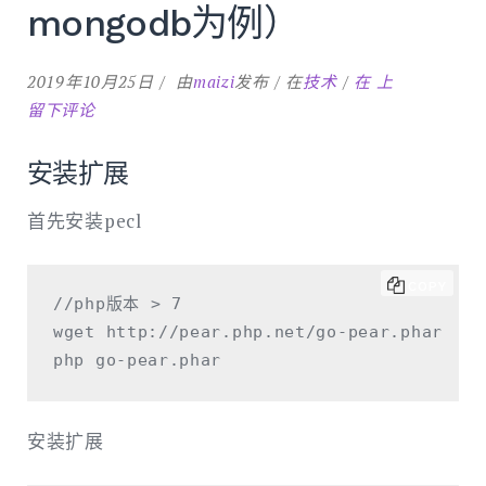
mongodb为例）
php
2019年10月25日
由
maizi
发布
在
技术
在
上
安
留下评论
装
扩
安装扩展
展
首先安装pecl
并
使
用
COPY
//php版本 > 7

composer
wget http://pear.php.net/go-pear.phar

引
入
包
（以
安装扩展
mongodb
为