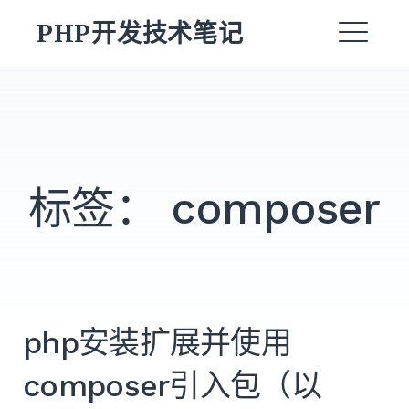
跳
PHP开发技术笔记
转
菜
到
内
单
容
标签：
composer
搜
索：
搜
索
php安装扩展并使用
composer引入包（以