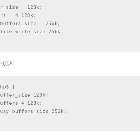
r_size   128k;

rs   4 128k;

buffers_size   256k;

file_write_size 256k;

置中加入
hp$ {

uffer_size 128k;

uffers 4 128k;

usy_buffers_size 256k;
