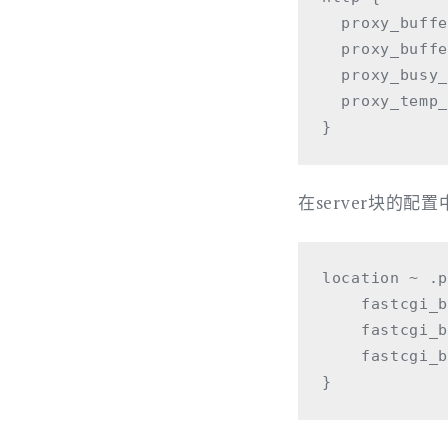
  proxy_buffe
  proxy_buffe
  proxy_busy_
  proxy_temp_
在server块的配
location ~ .p
    fastcgi_b
    fastcgi_b
    fastcgi_b