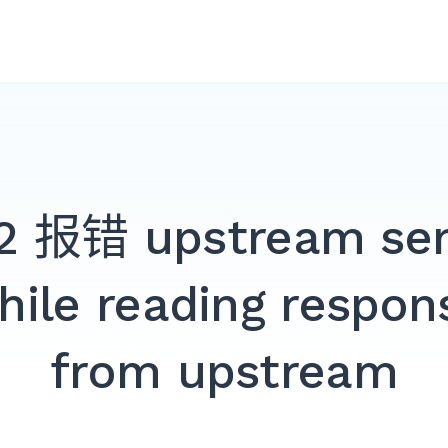
2 报错 upstream sen
hile reading respon
from upstream