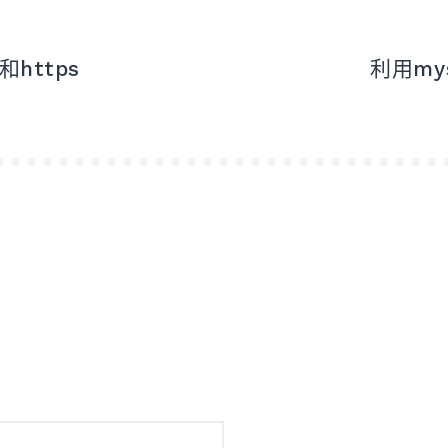
https
利用my
注